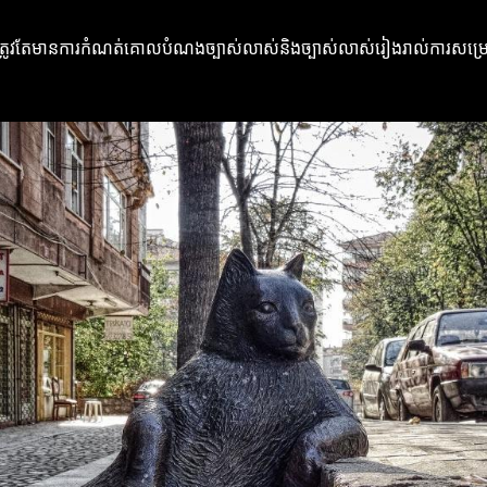
ាន់។ ត្រូវតែមានការកំណត់គោលបំណងច្បាស់លាស់និងច្បាស់លាស់រៀងរាល់ការសម្រេចចិ