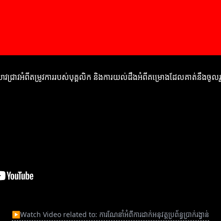
្វើការស្រាវជ្រាវអំពីតម្រូវការរបស់បុគ្គលិក និងការយល់ដឹងអំពីគម្រោងដែលគាត់នឹងចូ
▶
Watch Video related to: ការណែនាំអំពីការដាក់អនុវត្តប្រព័ន្ធប្រាក់រង្វាន់