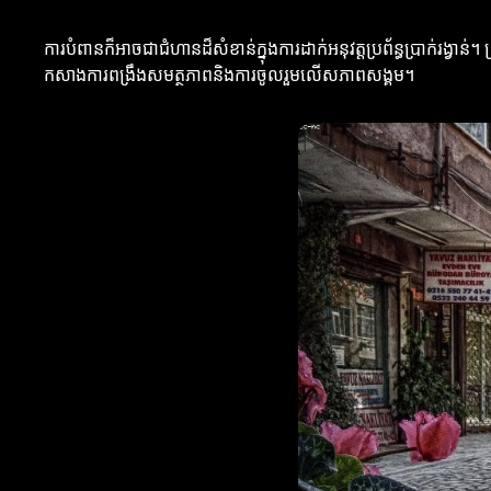
ការបំពានក៏អាចជាជំហានដ៏សំខាន់ក្នុងការដាក់អនុវត្តប្រព័ន្ធប្រាក់រង្វ
កសាងការពង្រឹងសមត្ថភាពនិងការចូលរួមលើសភាពសង្គម។