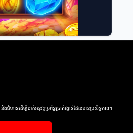
និងជំហានដើម្បីដាក់អនុវត្តប្រព័ន្ធប្រាក់រង្វាន់ដែលមានប្រសិទ្ធភាព។