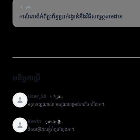
មុន
ការណែនាំអំពីប្រព័ន្ធប្រាក់រង្វាន់នឹងវិធីសាស្ត្រតាមដាន
មតិអ្នកប្រើ
User_88
៣ ថ្ងៃមុន
អត្ថបទល្អណាស់! អរគុណសម្រាប់ការចែករំលែក។
Kevin
មុននេះបន្តិច
ពិតជាអ្វីដែលខ្ញុំកំពុងស្វែងរក។