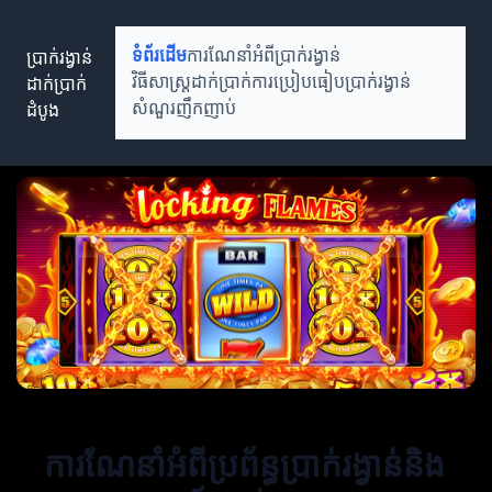
ប្រាក់រង្វាន់
ទំព័រដើម
ការណែនាំអំពីប្រាក់រង្វាន់
ដាក់ប្រាក់
វិធីសាស្ត្រដាក់ប្រាក់
ការប្រៀបធៀបប្រាក់រង្វាន់
ដំបូង
សំណួរញឹកញាប់
ការណែនាំអំពីប្រព័ន្ធប្រាក់រង្វាន់និង