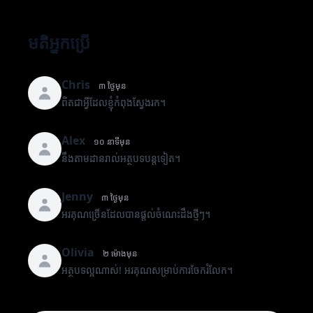
មតិអ្នកប្រើ
Chris
៣ ថ្ងៃមុន
ពិតជាអ្វីដែលខ្ញុំកំពុងស្វែងរក។
Alex
១០ នាទីមុន
នឹងតាមដានរាល់អត្ថបទបន្តទៀត។
Jenny
៣ ថ្ងៃមុន
អរគុណច្រើនដែលបានផ្តល់ចំណេះដឹងថ្មីៗ។
Olivia
២ ម៉ោងមុន
អត្ថបទល្អណាស់! អរគុណសម្រាប់ការចែករំលែក។