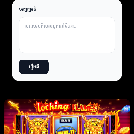
បញ្ចេញមតិ
ផ្ញើមតិ