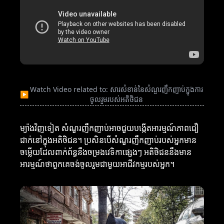
Watch Video related to: សារសំខាន់នៃសំណួរញឹកញាប់ក្នុងការ
▶
ចូលរួមរបស់អតិថិជន
ម្យ៉ាងវិញទៀត សំណួរញឹកញាប់អាចជួយបង្កើតអារម្មណ៍ភាពជឿ
ជាក់នៅក្នុងអតិថិជន។ ប្រសិនបើសំណួរញឹកញាប់របស់អ្នកមាន
ចម្លើយដែលពាក់ព័ន្ធនឹងចម្រងវេទិកាផ្សេងៗ អតិថិជននឹងមាន
អារម្មណ៍ថាពួកគេចង់ចូលរួមជាមួយអាជីវកម្មរបស់អ្នក។