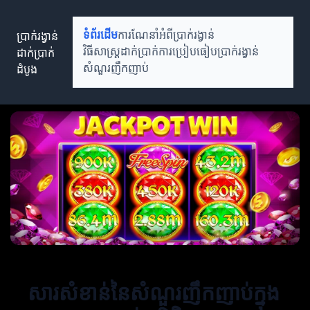
ប្រាក់រង្វាន់
ទំព័រដើម
ការណែនាំអំពីប្រាក់រង្វាន់
ដាក់ប្រាក់
វិធីសាស្ត្រដាក់ប្រាក់
ការប្រៀបធៀបប្រាក់រង្វាន់
ដំបូង
សំណួរញឹកញាប់
សារសំខាន់នៃសំណួរញឹកញាប់ក្នុង