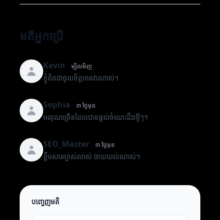
មតិអ្នកប្រើ
Kevin
ម្សិលមិញ
ខ្ញុំពិតជាចូលចិត្តអានវាណាស់។
Sophia
៣ ថ្ងៃមុន
អរគុណច្រើនដែលបានផ្តល់ចំណេះដឹងថ្មីៗ។
SEO_Master
៣ ថ្ងៃមុន
ខ្លឹមសារច្បាស់លាស់ ងាយយល់ណាស់។
បញ្ចេញមតិ