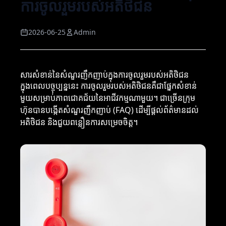
ការចូលរួមរបស់អតិថិជន
2026-06-25
Admin
សារសំខាន់នៃសំណួរញឹកញាប់ក្នុងការចូលរួមរបស់អតិថិជន
ក្នុងពេលបច្ចុប្បន្ននេះ ការចូលរួមរបស់អតិថិជនគឺជាផ្នែកសំខាន់
មួយសម្រាប់ភាពជោគជ័យនៃអាជីវកម្មណាមួយ។ ជាច្រើនក្រុម
ហ៊ុនបានបង្កើតសំណួរញឹកញាប់ (FAQ) ដើម្បីផ្តល់ព័ត៌មានដល់
អតិថិជន និងជួយពន្លឿនការសម្រេចចិត្ត។