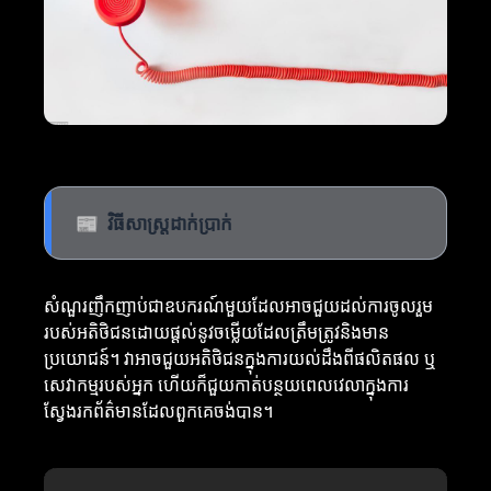
📰
វិធីសាស្ត្រដាក់ប្រាក់
សំណួរញឹកញាប់ជាឧបករណ៍មួយដែលអាចជួយដល់ការចូលរួម
របស់អតិថិជនដោយផ្តល់នូវចម្លើយដែលត្រឹមត្រូវនិងមាន
ប្រយោជន៍។ វាអាចជួយអតិថិជនក្នុងការយល់ដឹងពីផលិតផល ឬ
សេវាកម្មរបស់អ្នក ហើយក៏ជួយកាត់បន្ថយពេលវេលាក្នុងការ
ស្វែងរកព័ត៌មានដែលពួកគេចង់បាន។