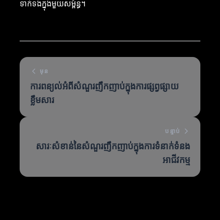
ទាក់ទងក្នុងមួយសម្ព័ន្ធ។
មុន
ការពន្យល់អំពីសំណួរញឹកញាប់ក្នុងការផ្សព្វផ្សាយ
ខ្លឹមសារ
បន្ទាប់
សារៈសំខាន់នៃសំណួរញឹកញាប់ក្នុងការទំនាក់ទំនង
អាជីវកម្ម