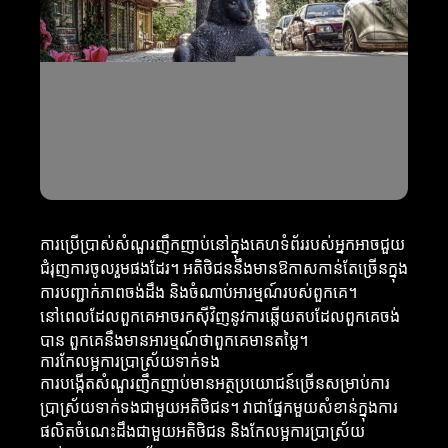
ការប្រើប្រាស់សំណួរញឹកញាប់នៅក្នុងគេហទំព័ររបស់អ្នកអាចជួយ
ជំរុញការចូលរួមផងដែរ។ អតិថិជននឹងមានឱកាសកាន់តែច្រើនក្នុង
ការបញ្ជាក់ភាពចង់ដឹង និងចំណាប់អារម្មណ៍របស់ពួកគេ។
នៅពេលដែលពួកគេអាចរកស៊ីវិញនូវការឆ្លើយតបដែលពួកគេចង់
បាន ពួកគេនឹងមានអារម្មណ៍ថាពួកគេមានតម្លៃ។
ការកែលម្អការប្រាស្រ័យទាក់ទង
ការបង្កើតសំណួរញឹកញាប់មានអត្ថប្រយោជន៍ច្រើនសម្រាប់ការ
ប្រាស្រ័យទាក់ទងជាមួយអតិថិជន។ វាជាផ្នែកមួយសំខាន់ក្នុងការ
ផលិតចំណេះដឹងជាមួយអតិថិជន និងកែលម្អការប្រាស្រ័យ