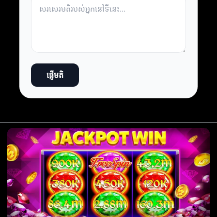
ផ្ញើមតិ