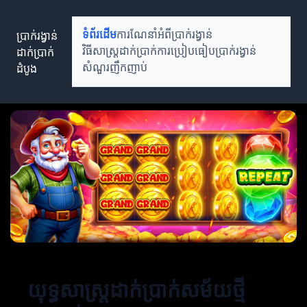
ប្រាក់រង្វាន់
ទំព័រដើម
ការណែនាំអំពីប្រាក់រង្វាន់
ដាក់ប្រាក់
វិធីសាស្ត្រដាក់ប្រាក់
ការប្រៀបធៀបប្រាក់រង្វាន់
ដំបូង
សំណួរញឹកញាប់
យុទ្ធសាស្ត្រដាក់ប្រាក់សម័យថ្មី