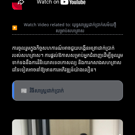
Watch Video related to: យុទ្ធសាស្ត្រដាក់ប្រាក់សម័យថ្មី
▶
សម្រាប់សហគ្រាស
ការចូលរួមក្នុងកិច្ចសហការណ៍អាចជួយបង្កើនអត្រាដាក់ប្រាក់
របស់សហគ្រាស។ ការផ្តល់ឱកាសសម្រាប់អ្នកជំនាញដើម្បីចូលរួម
ទាក់ទងនឹងការវិនិយោគទេពកោសល្យ និងការកសាងសហគ្រាស
ដទៃទៀតអាចនាំឱ្យមានការអភិវឌ្ឍន៍យ៉ាងលឿន។
📰
វិធីសាស្ត្រដាក់ប្រាក់