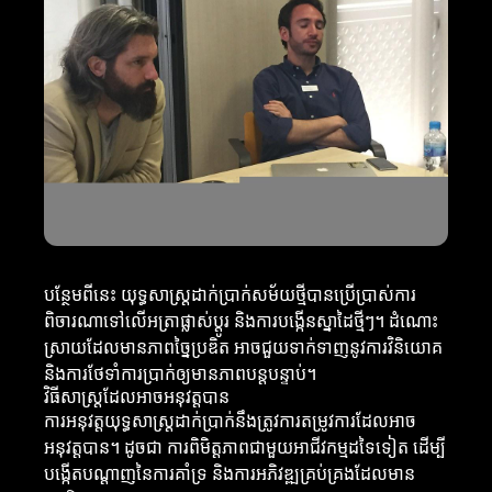
បន្ថែមពីនេះ យុទ្ធសាស្ត្រដាក់ប្រាក់សម័យថ្មីបានប្រើប្រាស់ការ
ពិចារណាទៅលើអត្រាផ្លាស់ប្តូរ និងការបង្កើនស្នាដៃថ្មីៗ។ ដំណោះ
ស្រាយដែលមានភាពច្នៃប្រឌិត អាចជួយទាក់ទាញនូវការវិនិយោគ
និងការថែទាំការប្រាក់ឲ្យមានភាពបន្តបន្ទាប់។
វិធីសាស្ត្រដែលអាចអនុវត្តបាន
ការអនុវត្តយុទ្ធសាស្ត្រដាក់ប្រាក់នឹងត្រូវការតម្រូវការដែលអាច
អនុវត្តបាន។ ដូចជា ការពិមិត្តភាពជាមួយអាជីវកម្មដទៃទៀត ដើម្បី
បង្កើតបណ្តាញនៃការគាំទ្រ និងការអភិវឌ្ឍគ្រប់គ្រងដែលមាន