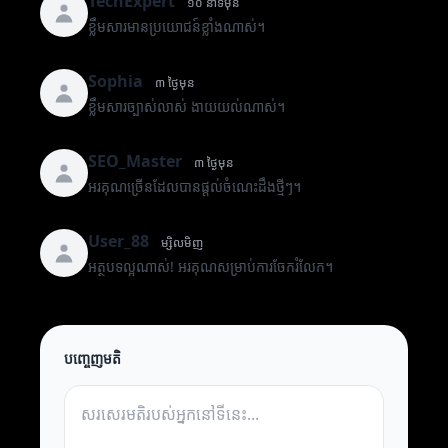
TechExpert
១០ នាទីមុន
ខ្លឹមសារមានប្រយោជន៍ខ្លាំងណាស់។
Sophia
៣ ថ្ងៃមុន
ខ្លឹមសារច្បាស់លាស់ ងាយយល់ណាស់។
SEO_Master
៣ ថ្ងៃមុន
អរគុណច្រើនដែលបានផ្តល់ចំណេះដឹងថ្មីៗ។
User_88
ម្សិលមិញ
អត្ថបទល្អណាស់! អរគុណសម្រាប់ការចែករំលែក។
បញ្ចេញមតិ