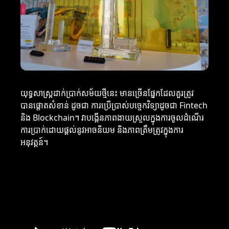
យុទ្ធសាស្ត្រ​ដាក់​ប្រាក់​សម័យថ្មីនេះ មានច្រើនផ្នែកដែលគួរត្រូវ
បានផ្តោតសំខាន់ ដូចជា ការប្រើប្រាស់បច្ចេកវិទ្យាដូចជា Fintech
និង Blockchain។ វាបង្កើនភាពងាយស្រួលក្នុងការចូលដំណើរ
ការប្រាក់ដោយផ្តល់នូវអាចនិយម និងភាពត្រឹមត្រូវក្នុងការ
អនុវត្តន៍។