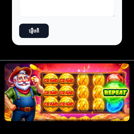
ផ្ញើមតិ