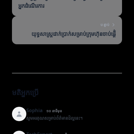
អ្នកដំណើរការ
បន្ទាប់
យុទ្ធសាស្ត្រដាក់ប្រាក់សម្រាប់ក្រុមហ៊ុនចាប់ផ្តើំ
មតិអ្នកប្រើ
Sophia
១០ នាទីមុន
សូមអរគុណសម្រាប់ព័ត៌មានដ៏ល្អនេះ។