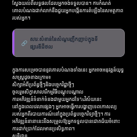
ស្វែងយល់ពីលទ្ធផលដែលអ្នកចង់ទទួលបាន។ ការកំណត់
គោលបំណងជាក់លាក់នឹងជួយអ្នកបង្កើនការតំឡើងនៃសមត្ថភាព
របស់អ្នក។
សារៈសំខាន់នៃសំណួរញឹកញាប់ក្នុងទី
🔗
ផ្សារឌីជីថល
ក្នុងការសម្រេចបាននូវគោលបំណងទាំងនេះ អ្នកអាចអនុវត្តន៍យុទ្ធ
សាស្ត្រដូចខាងក្រោម៖
សិក្សាអំពីប្រព័ន្ធថ្មីៗនិងបច្ចេកវិជ្ជាថ្មីៗ
ចូលរួមសិក្ខាសាលារឺកម្មវិធីបណ្តុះបណ្តាល
ការអភិវឌ្ឍន៍ទំនាក់ទំនងជាមួយអ្នកដទៃในវិស័យនេះ
នៅក្នុងពេលវេលាផ្សេងៗ អ្នកអាចធ្វើការបង្ហាញទេពកោសល្យ
របស់អ្នកពីរបាយការណ៍នៅក្នុងប្រព័ន្ធបច្ចេកវិទ្យាថ្មីៗ។ ការ
អភិវឌ្ឍន៍នានានេះនឹងសម្រួលឱ្យអ្នកទទួលបានជោគជ័យចំពោះ
ការដាក់ប្រាក់ដែលមានប្រសិទ្ធភាព។
សន្និដ្ឋាន