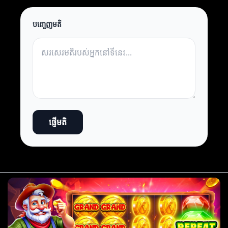
បញ្ចេញមតិ
ផ្ញើមតិ