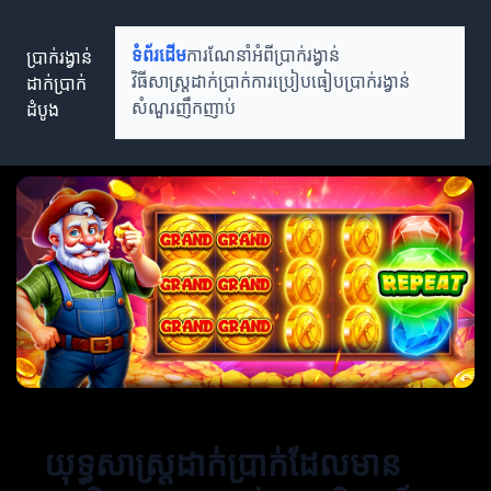
ប្រាក់រង្វាន់
ទំព័រដើម
ការណែនាំអំពីប្រាក់រង្វាន់
ដាក់ប្រាក់
វិធីសាស្ត្រដាក់ប្រាក់
ការប្រៀបធៀបប្រាក់រង្វាន់
ដំបូង
សំណួរញឹកញាប់
យុទ្ធសាស្ត្រដាក់ប្រាក់ដែលមាន