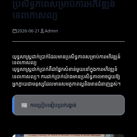
ប្រសិទ្ធភាពសម្រាប់ការអភិវឌ្ឍន៍
ទេពកោសល្យ
2026-06-21
Admin
យុទ្ធសាស្ត្រដាក់ប្រាក់ដែលមានប្រសិទ្ធភាពសម្រាប់ការអភិវឌ្ឍន៍
ទេពកោសល្យ
យុទ្ធសាស្ត្រដាក់ប្រាក់គឺជាផ្នែកសំខាន់មួយនៅក្នុងការអភិវឌ្ឍន៍
ទេពកោសល្យ។ ការដាក់ប្រាក់យ៉ាងមានប្រសិទ្ធភាពអាចជួយឱ្យ
អ្នកក្លាយជាមនុស្សដែលមានសមត្ថភាពល្អនិងមានជំនាញខ្ពស់។
📰
ការប្រៀបធៀបប្រាក់រង្វាន់