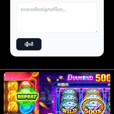
ផ្ញើមតិ