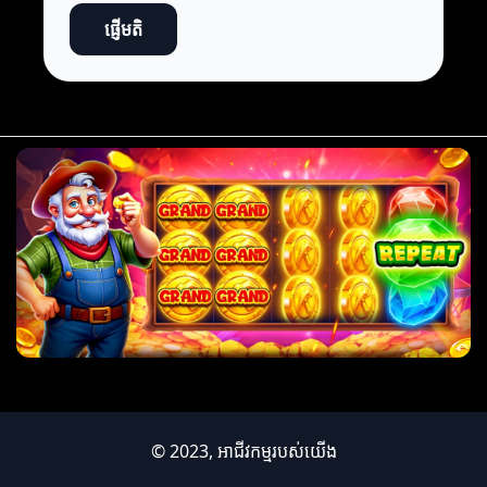
ផ្ញើមតិ
© 2023, អាជីវកម្មរបស់យើង