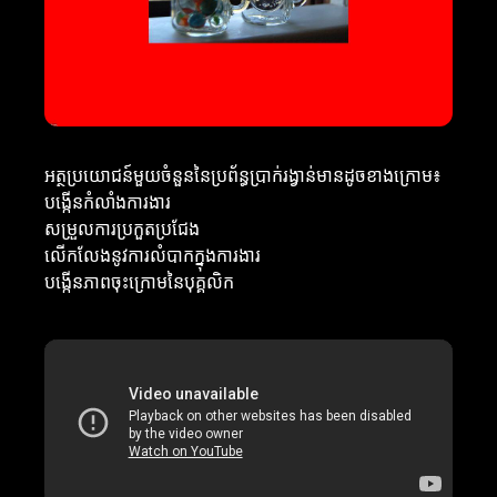
អត្ថប្រយោជន៍មួយចំនួននៃប្រព័ន្ធប្រាក់រង្វាន់មានដូចខាងក្រោម៖
បង្កើនកំលាំងការងារ
សម្រួលការប្រកួតប្រជែង
លើកលែងនូវការលំបាកក្នុងការងារ
បង្កើនភាពចុះក្រោមនៃបុគ្គលិក