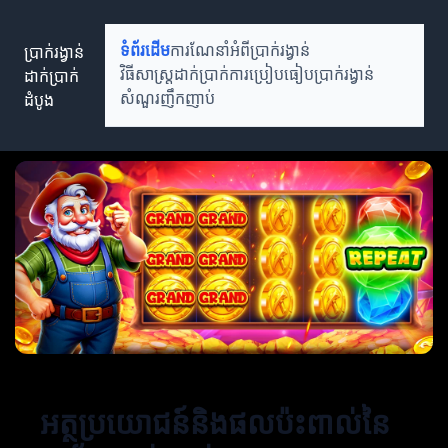
ប្រាក់រង្វាន់
ទំព័រដើម
ការណែនាំអំពីប្រាក់រង្វាន់
ដាក់ប្រាក់
វិធីសាស្ត្រដាក់ប្រាក់
ការប្រៀបធៀបប្រាក់រង្វាន់
ដំបូង
សំណួរញឹកញាប់
អត្ថប្រយោជន៍និងផលប៉ះពាល់នៃ